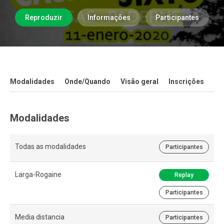
Reproduzir
Informações
Participantes
Modalidades
Onde/Quando
Visão geral
Inscrições
Co
Modalidades
Todas as modalidades
Participantes
Larga-Rogaine
Replay
Participantes
Media distancia
Participantes