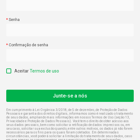
Senha
Confirmação de senha
Aceitar
Termos de uso
Em cumprimento à Lei Orgânica 3/2018, de 5 de dezembro, de Proteção de Dados
Pessoais e garantia dos direitos digitais, informamos como é realizado o tratamento
de seus dados, ampliando mais informações em nossos Termos de Uso (seção 13,
Privacidade e Proteção de Dados Pessoais). Você tem o direito de obter acesso aos
seus dados pessoais, bem como solicitar a retificação de dados imprecisos ou, em
seu caso, solicitar sua exclusão quando, entre outros motivos, os dados já não forem
necessários para os fins para os quais foram coletados. Em determinadas
circunstâncias, você poderá solicitar a limitação do tratamento de seus dados, caso
em que apenas os conservaremos para o exercício ou defesa de reclamações.