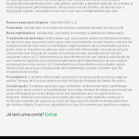
Quando tecnicamente possível, você poderá solicitar a portabilidade de seus dados a
outro responsável pelo tratamento. Para exercer esses direitos, de acordo com a
legislação vigente, você pode enviar um e-mail para
info@tracktherace.com
.
Responsável pelo Arquivo
: Track the life S.L.U.
Finalidade
: Gestão das inscrições em eventos recebidas através do nosso site.
Base legitimadora
: Gestão das inscrições em eventos a pedido do interessado.
Transferência de Dados
: Informamos que seus dados serão transferidos em todos
os casos em que seja necessário para o desenvolvimento, cumprimento e controle da
relação existente com você e as entidades organizadoras das competições para as
quais você se inscrever ou para as quais solicitar informações, nos casos em que
uma norma com força de lei o autorize e, em particular, quando ocorrer um dos
seguintes casos: a) O tratamento ou a transferência tiver por objeto a satisfação de
um interesse legítimo e/ou vital do responsável pelo tratamento ou do cessionário
amparado por essa norma; b) O tratamento ou a transferência dos dados sejam
necessários para que o responsável pelo tratamento cumpra um dever que lhe
imponha essa norma.
Procedência
: O próprio interessado, que tem à sua disposição em nossa página
web os Termos de Uso que contêm nossa Política de Proteção de Dados Pessoais.
Conservação
: Os dados pessoais aqui coletados serão conservados pelo tempo
necessário para cumprir a finalidade de sua coleta, embora tenhamos que conservar
certa informação por mais tempo se as leis aplicáveis assim o permitirem ou
exigirem. Embora eliminemos seus dados pessoais, estes poderão continuar a
existir em suportes de arquivo ou cópia de segurança durante um tempo adicional
por motivos legais, fiscais ou regulatórios ou por fins comerciais legítimos e legais.
Já tem uma conta?
Entrar