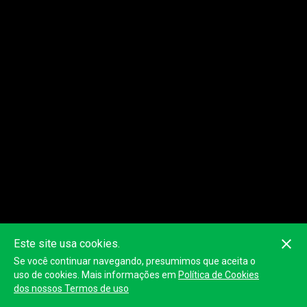
Este site usa cookies.
Se você continuar navegando, presumimos que aceita o
Esta classificação pode não ser precisa, pois é calculada com as
posições GPS dos dispositivos. A classificação oficial será
uso de cookies. Mais informações em
Política de Cookies
publicada pelo organizador.
dos nossos Termos de uso