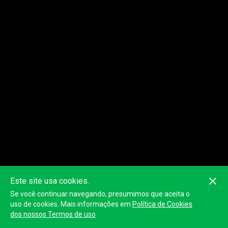
Este site usa cookies.
Se você continuar navegando, presumimos que aceita o
Esta classificação pode não ser precisa, pois é calculada com as
posições GPS dos dispositivos. A classificação oficial será
uso de cookies. Mais informações em
Política de Cookies
publicada pelo organizador.
dos nossos Termos de uso