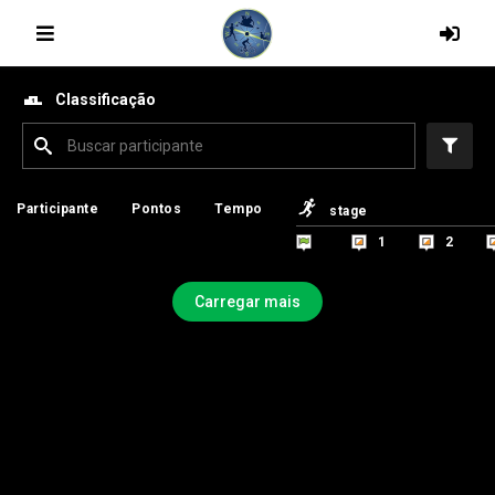
Classificação
Participante
Participante
Pontos
Pontos
Tempo
Tempo
stage
stage
1
1
2
2
Carregar mais