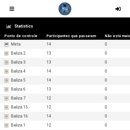
Statistics
Ponto de controle
Ponto de controle
Participantes que passaram
Participantes que passaram
Não está mais
Não está mais
Meta
14
0
Baliza 2
13
0
Baliza 3
13
0
Baliza 4
14
0
Baliza 5
14
0
Baliza 6
13
0
Baliza 7
12
0
Baliza 15
12
0
Baliza 16
14
0
Baliza 1
12
0