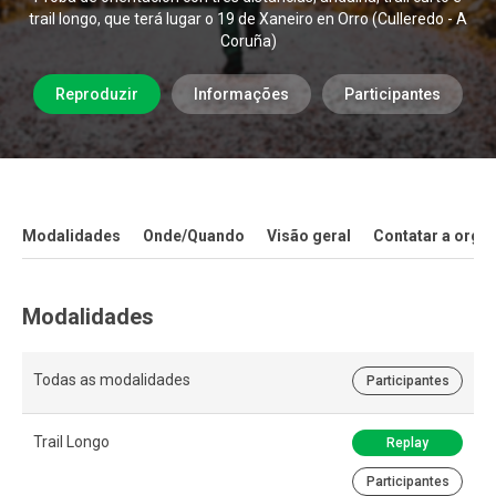
trail longo, que terá lugar o 19 de Xaneiro en Orro (Culleredo - A
Coruña)
Reproduzir
Informações
Participantes
Modalidades
Onde/Quando
Visão geral
Contatar a orga
Modalidades
Todas as modalidades
Participantes
Trail Longo
Replay
Participantes