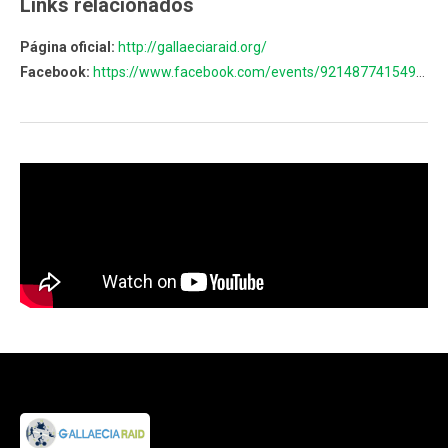
Links relacionados
Página oficial:
http://gallaeciaraid.org/
Facebook:
https://www.facebook.com/events/921487741549184/permalink/923644088000216/?notif_t=page_post_reaction&notif_id=1573243877335872