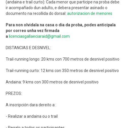
(andaina e trail curto): Cada menor que participe na proba debe
ir acompañado dun adulto, e debera presentar asinado o
documento na recollida do dorsal:
autorizacion de menores
Para non olvidala na casa o dia da proba, podes anticipala
por correo unha vez firmada
a
licenciasgallaeciaraid@gmail.com
DISTANCIAS E DESNIVEL:
Trail-running longo: 20 kms con 700 metros de desnivel positivo
Trail-running curto: 12 kms con 350 metros de desnivel positivo
Andaina: 9 kms con 300 metros de desnivel positivo
PREZOS:
A inscripción dara dereito a:
- Realizar a andaina ou o trail
- Regalo a todos os participantes