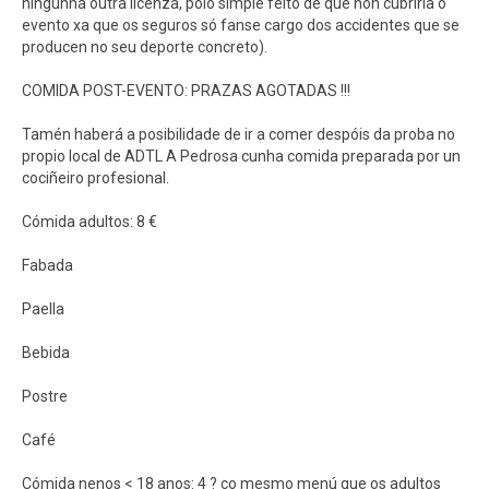
ningunha outra licenza, polo simple feito de que non cubriría o
evento xa que os seguros só fanse cargo dos accidentes que se
producen no seu deporte concreto).
COMIDA POST-EVENTO: PRAZAS AGOTADAS !!!
Tamén haberá a posibilidade de ir a comer despóis da proba no
propio local de ADTL A Pedrosa cunha comida preparada por un
cociñeiro profesional.
Cómida adultos: 8 €
Fabada
Paella
Bebida
Postre
Café
Cómida nenos < 18 anos: 4 ? co mesmo menú que os adultos