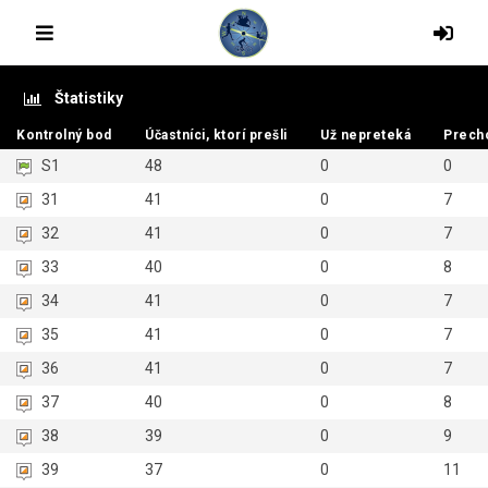
Štatistiky
Kontrolný bod
Kontrolný bod
Účastníci, ktorí prešli
Účastníci, ktorí prešli
Už nepreteká
Už nepreteká
Prech
Prech
S1
48
0
0
31
41
0
7
32
41
0
7
33
40
0
8
34
41
0
7
35
41
0
7
36
41
0
7
37
40
0
8
38
39
0
9
39
37
0
11