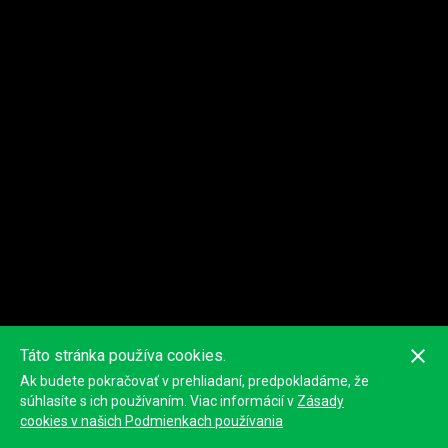
Táto stránka používa cookies.
Ak budete pokračovať v prehliadaní, predpokladáme, že
Toto hodnotenie nemusí byť presné, pretože je vypočítané z GPS
pozícií zariadení. Oficiálna klasifikácia bude zverejnená
súhlasíte s ich používaním. Viac informácií v
Zásady
organizátorom.
cookies v našich Podmienkach používania