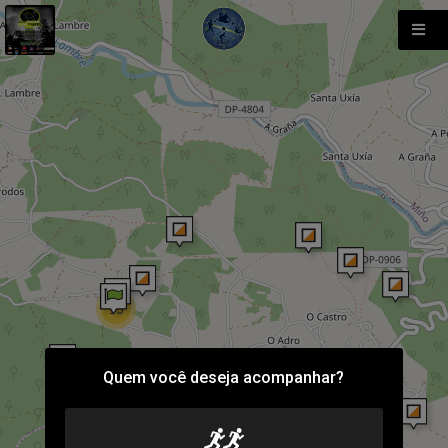
93
Quem você deseja acompanhar?