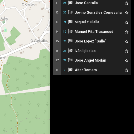
Jose Santalla
11
26
Jovino González Comesaña
12
30
Miguel Y Olalla
13
74
Manuel Pita Trasancod
14
10
Jose Lopez "Galle"
15
76
Iván Iglesias
16
31
Jose Angel Morlán
17
72
Aitor Romero
18
9