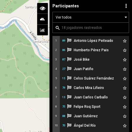
Participantes
Antonio López Peiteado
1
89
Humberto Pérez Pais
2
86
José Bike
3
87
Juan Patiño
4
27
Celso Suárez Fernández
5
15
Carlos Mira Liñeiro
6
79
Juan Carlos Carballo
7
13
Felipe Roq Sport
8
75
Juan Gutiérrez
9
88
Ángel Del Río
10
70