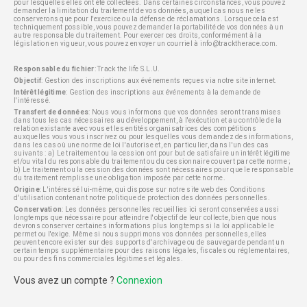
pour lesquelles elles ont été collectées. Dans certaines circonstances, vous pouvez
demander la limitation du traitement de vos données, auquel cas nous ne les
conserverons que pour l'exercice ou la défense de réclamations. Lorsque cela est
techniquement possible, vous pouvez demander la portabilité de vos données à un
autre responsable du traitement. Pour exercer ces droits, conformément à la
législation en vigueur, vous pouvez envoyer un courriel à
info@tracktherace.com
.
Responsable du fichier
: Track the life S.L.U.
Objectif
: Gestion des inscriptions aux événements reçues via notre site internet.
Intérêt légitime
: Gestion des inscriptions aux événements à la demande de
l'intéressé.
Transfert de données
: Nous vous informons que vos données seront transmises
dans tous les cas nécessaires au développement, à l'exécution et au contrôle de la
relation existante avec vous et les entités organisatrices des compétitions
auxquelles vous vous inscrivez ou pour lesquelles vous demandez des informations,
dans les cas où une norme de loi l'autorise et, en particulier, dans l'un des cas
suivants : a) Le traitement ou la cession ont pour but de satisfaire un intérêt légitime
et/ou vital du responsable du traitement ou du cessionnaire couvert par cette norme ;
b) Le traitement ou la cession des données sont nécessaires pour que le responsable
du traitement remplisse une obligation imposée par cette norme.
Origine
: L'intéressé lui-même, qui dispose sur notre site web des Conditions
d'utilisation contenant notre politique de protection des données personnelles.
Conservation
: Les données personnelles recueillies ici seront conservées aussi
longtemps que nécessaire pour atteindre l'objectif de leur collecte, bien que nous
devrons conserver certaines informations plus longtemps si la loi applicable le
permet ou l'exige. Même si nous supprimons vos données personnelles, elles
peuvent encore exister sur des supports d'archivage ou de sauvegarde pendant un
certain temps supplémentaire pour des raisons légales, fiscales ou réglementaires,
ou pour des fins commerciales légitimes et légales.
Vous avez un compte ?
Connexion