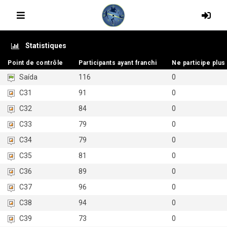
Statistiques
Point de contrôle
Point de contrôle
Participants ayant franchi
Participants ayant franchi
Ne participe plus
Ne participe plus
Saída
116
0
C31
91
0
C32
84
0
C33
79
0
C34
79
0
C35
81
0
C36
89
0
C37
96
0
C38
94
0
C39
73
0