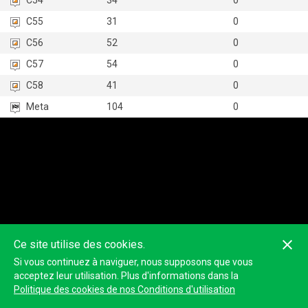
C54
34
0
C55
31
0
C56
52
0
C57
54
0
C58
41
0
Meta
104
0
Ce site utilise des cookies.
Si vous continuez à naviguer, nous supposons que vous
acceptez leur utilisation. Plus d'informations dans la
Politique des cookies de nos Conditions d'utilisation