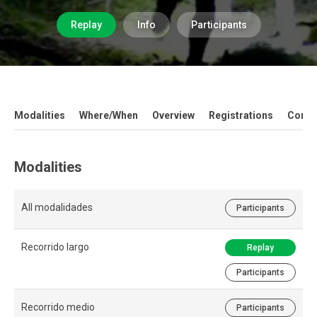
Replay
Info
Participants
Modalities
Where/When
Overview
Registrations
Contac
Modalities
All modalidades
Participants
Recorrido largo
Replay
Participants
Recorrido medio
Participants