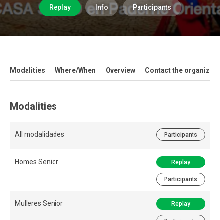
Replay
Info
Participants
Modalities
Where/When
Overview
Contact the organizati
Modalities
All modalidades
Participants
Homes Senior
Replay
Participants
Mulleres Senior
Replay