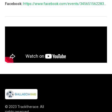
Facebook:
https://www.facebook.com/events/345651562283283/?ref=ts&fref=ts
© 2023
Tracktherace
.
All
rights reserved.