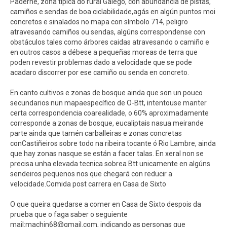
Paderne, zona típica do rural Galego, con abundancia de pistas,
camiños e sendas de boa ciclabilidade,agás en algún puntos moi
concretos e sinalados no mapa con símbolo 714, peligro
atravesando camiños ou sendas, algúns correspondense con
obstáculos tales como árbores caidas atravesando o camiño e
en outros casos a débese a pequeñas moreas de terra que
poden revestir problemas dado a velocidade que se pode
acadaro discorrer por ese camiño ou senda en concreto.
En canto cultivos e zonas de bosque ainda que son un pouco
secundarios nun mapaespecífico de O-Btt, intentouse manter
certa correspondencia coarealidade, o 60% aproximadamente
corresponde a zonas de bosque, eucaliptais nasua meirande
parte ainda que tamén carballeiras e zonas concretas
conCastiñeiros sobre todo na ribeira tocante ó Rio Lambre, ainda
que hay zonas nasque se están a facer talas. En xeral non se
precisa unha elevada tecnica sobrea Btt unicamente en algúns
sendeiros pequenos nos que chegará con reducir a
velocidade.Comida post carrera en Casa de Sixto
O que queira quedarse a comer en Casa de Sixto despois da
prueba que o faga saber o seguiente
mail:
machin68@gmail.com
, indicando as personas que