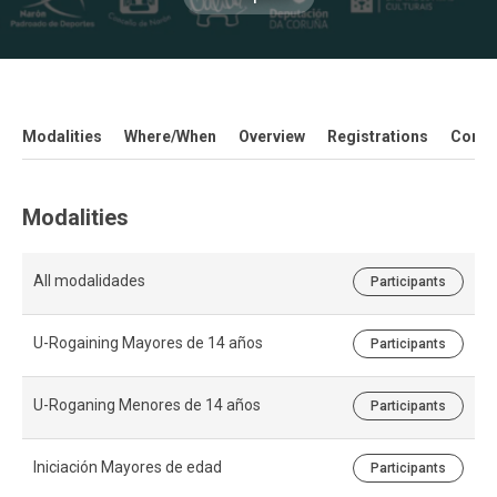
Modalities
Where/When
Overview
Registrations
Contac
Modalities
All modalidades
Participants
U-Rogaining Mayores de 14 años
Participants
U-Roganing Menores de 14 años
Participants
Iniciación Mayores de edad
Participants