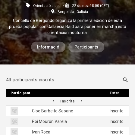
Orientació a peu
22 de nov. 18:00 (CET)
Bergondo - Galicia
Concello de Bergondo organiza la primera edición de esta
prueba popular, con Gallaecia Raid para poner en marcha esta
orientación nocturna.
Informació
Participants
43 participants inscrits
Participant
Participant
Estat
Estat
Inscrits
Cloe Barbeito Seoane
Inscrito
Roi Mourón Varela
Inscrito
Ivan Roca
Inscrito