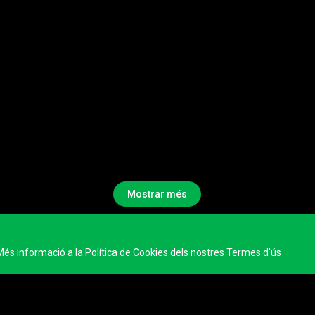
Mostrar més
Més informació a la
Política de Cookies dels nostres Termes d'ús
mpte?
ó