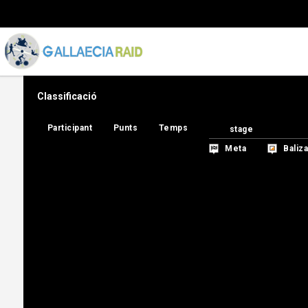
Classificació
Participant
Participant
Punts
Punts
Temps
Temps
stage
stage
Meta
Meta
Baliza
Baliza