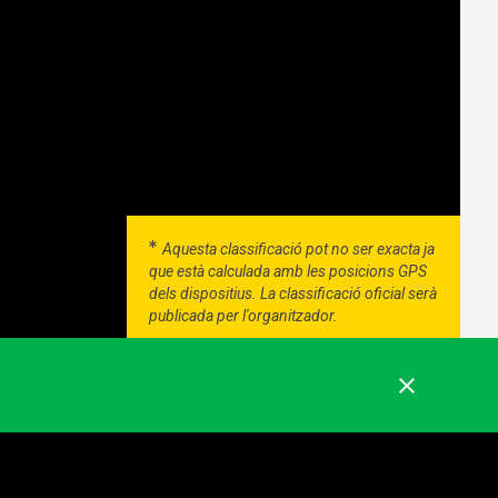
Aquesta classificació pot no ser exacta ja
que està calculada amb les posicions GPS
dels dispositius. La classificació oficial serà
publicada per l'organitzador.