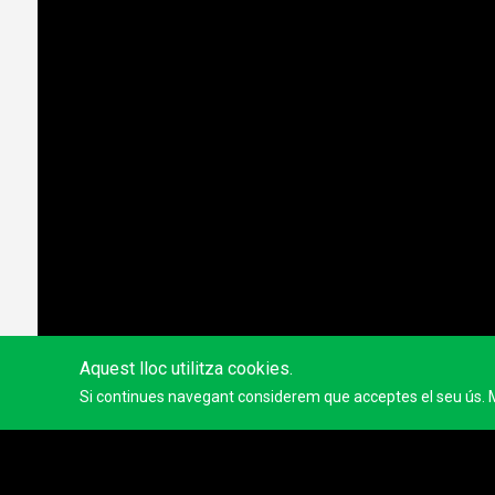
Aquest lloc utilitza cookies.
Si continues navegant considerem que acceptes el seu ús. 
Tens co
Inicia sessi
Registra't
© 2023
Tracktherace
.